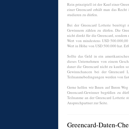
Rein prinzipiell ist der Kauf einer Gre
einer Greencard erhält man das Recht
studieren zu dürfen.
Bei der Greencard Lotterie benötigt
Gewinnern zählen zu dürfen. Die Gre
nicht direkt für die Greencard, sondern
Wert von mindestens USD 500.000,00 
Wert in Höhe von USD 500.000 hat. Erf
Sollte das Geld in ein amerikanische
dieses Unternehmen von einem Geschä
daner die Greencard nicht zu kaufen so
Gewinnchancen bei der Greencard Lo
Teilnanmebedingungen werden von fast a
Gerne helfen wir Ihnen auf Ihrem Weg 
Greencard-Gewinner begrüßen zu dürf
Teilnanme an der Greencard Lotterie st
Ansprechpartner zur Seite.
Greencard-Daten-Che