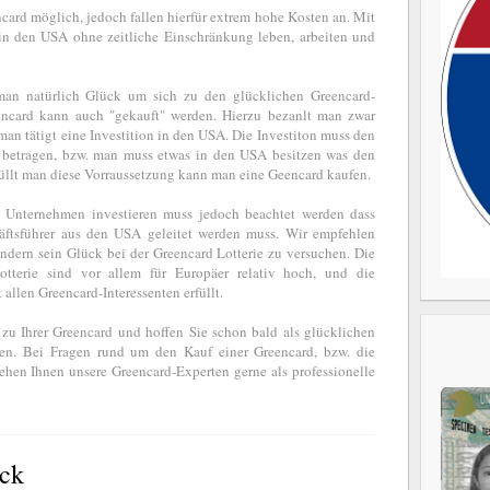
encard möglich, jedoch fallen hierfür extrem hohe Kosten an. Mit
 in den USA ohne zeitliche Einschränkung leben, arbeiten und
 man natürlich Glück um sich zu den glücklichen Greencard-
encard kann auch "gekauft" werden. Hierzu bezanlt man zwar
 man tätigt eine Investition in den USA. Die Investiton muss den
betragen, bzw. man muss etwas in den USA besitzen was den
üllt man diese Vorraussetzung kann man eine Geencard kaufen.
s Unternehmen investieren muss jedoch beachtet werden dass
ftsführer aus den USA geleitet werden muss. Wir empfehlen
ndern sein Glück bei der Greencard Lotterie zu versuchen. Die
tterie sind vor allem für Europäer relativ hoch, und die
llen Greencard-Interessenten erfüllt.
zu Ihrer Greencard und hoffen Sie schon bald als glücklichen
en. Bei Fragen rund um den Kauf einer Greencard, bzw. die
ehen Ihnen unsere Greencard-Experten gerne als professionelle
ck