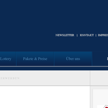
NEWSLETTER
|
KONTAKT
|
IMPRE
Lottery
Pakete & Preise
Über uns
 ERWERBEN.