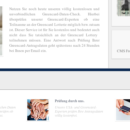
Nutzen Sie noch heute unseren völlig kostenlosen und
unverbindlichen Greencard-Daten-Check. Hierbei
überprüfen unserer Greencard-Experten ob eine
Teilnanme an der Greencard Lotterie möglich bzw. ratsam
ist. Dieser Service ist für Sie kostenlos und bedeutet auch
nicht dass Sie tatsächlich an der Greencard Lottery
teilnehmen müssen. Eine Antwort nach Prüfung Ihrer
Greencard-Antragsdaten geht spätestens nach 24 Stunden
bei Ihnen per Email ein.
CMS Fr
Prüfung durch uns.
lichen Daten
Unsere USA- und Greencard-
rprüfen ob
Experten prüfen Ihre Antragsdaten
st.
völlig kostenfrei.