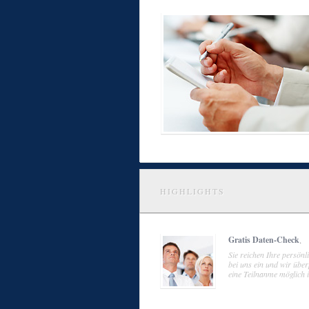
HIGHLIGHTS
Gratis Daten-Check
.
Sie reichen Ihre persön
bei uns ein und wir übe
eine Teilnanme möglich i