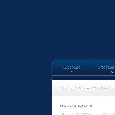
Greencard
Greencard 
IMPRESSUM - WWW.MY-GREE
VERANTWORTLICH