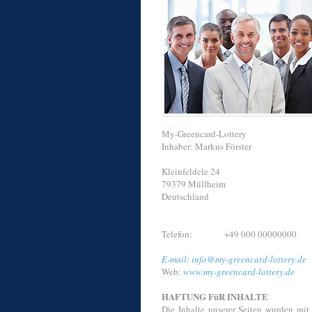
My-Greencard-Lottery
Inhaber: Markus Förster
Kleinfeldele 24
79379 Müllheim
Deutschland
Telefon:
+49 000 00000000
E-mail: info@my-greencard-lottery.de
Web:
www.
my-greencard-lottery.de
HAFTUNG FüR INHALTE
Die Inhalte unserer Seiten wurden mit 