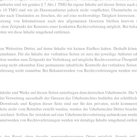
bieter sind wir gemäss § 7 Abs.1 TMG für eigene Inhalte auf diesen Seiten nach
 10 TMG sind wir als Diensteanbieter jedoch nicht verpflichtet, Übermittelte o
er nach Umständen zu forschen, die auf eine rechtswidrige Tätigkeit hinweisen.
utzung von Informationen nach den allgemeinen Gesetzen bleiben hiervon u
ab dem Zeitpunkt der Kenntnis einer konkreten Rechtsverletzung möglich. Bei be
den wir diese Inhalte umgehend entfernen.
n Webseiten Dritter, auf deren Inhalte wir keinen Einfluss haben. Deshalb könn
nehmen. Für die Inhalte der verlinkten Seiten ist stets der jeweilige Anbieter od
Seiten wurden zum Zeitpunkt der Verlinkung auf mögliche Rechtsverstösse Überprüf
kung nicht erkennbar. Eine permanente inhaltliche Kontrolle der verlinkten Seiten
rletzung nicht zumutbar. Bei Bekanntwerden von Rechtsverletzungen werden wir 
n Inhalte und Werke auf diesen Seiten unterliegen dem deutschen Urheberrecht. Die V
der Verwertung ausserhalb der Grenzen des Urheberrechtes bedürfen der schriftl
s. Downloads und Kopien dieser Seite sind nur für den privaten, nicht kommerz
 Seite nicht vom Betreiber erstellt wurden, werden die Urheberrechte Dritter beacht
nzeichnet. Sollten Sie trotzdem auf eine Urheberrechtsverletzung aufmerksam werde
anntwerden von Rechtsverletzungen werden wir derartige Inhalte umgehend entfer
in der Regel ohne Angabe personenbezogener Daten möglich. Soweit auf 