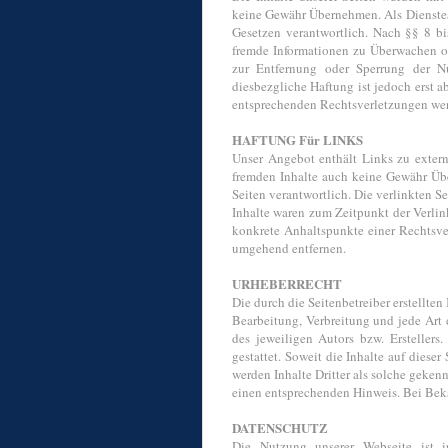
keine Gewähr Übernehmen. Als Dienstean
Gesetzen verantwortlich. Nach §§ 8 bis
fremde Informationen zu Überwachen od
zur Entfernung oder Sperrung der N
diesbezgliche Haftung ist jedoch erst 
entsprechenden Rechtsverletzungen wer
HAFTUNG Für LINKS
Unser Angebot enthält Links zu externe
fremden Inhalte auch keine Gewähr Über
Seiten verantwortlich. Die verlinkten 
Inhalte waren zum Zeitpunkt der Verlin
konkrete Anhaltspunkte einer Rechtsve
umgehend entfernen.
URHEBERRECHT
Die durch die Seitenbetreiber erstellte
Bearbeitung, Verbreitung und jede Art 
des jeweiligen Autors bzw. Ersteller
gestattet. Soweit die Inhalte auf dieser
werden Inhalte Dritter als solche geken
einen entsprechenden Hinweis. Bei Bek
DATENSCHUTZ
Die Nutzung unserer Webseite ist 