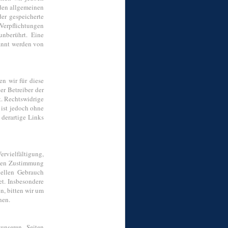
 den allgemeinen
der gespeicherte
 Verpflichtungen
nberührt. Eine
kannt werden von
en wir für diese
er Betreiber der
t. Rechtswidrige
 ist jedoch ohne
derartige Links
ervielfältigung,
ichen Zustimmung
iellen Gebrauch
et. Insbesondere
n, bitten wir um
nen.
unseren Seiten